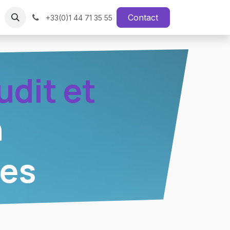
Contact
+33(0)1 44 71 35 55
udit et
n
ues