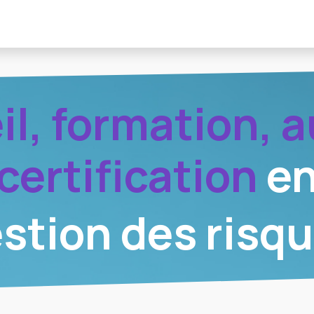
stations
Références
Actualité
l, formation, a
certification
e
stion des risq