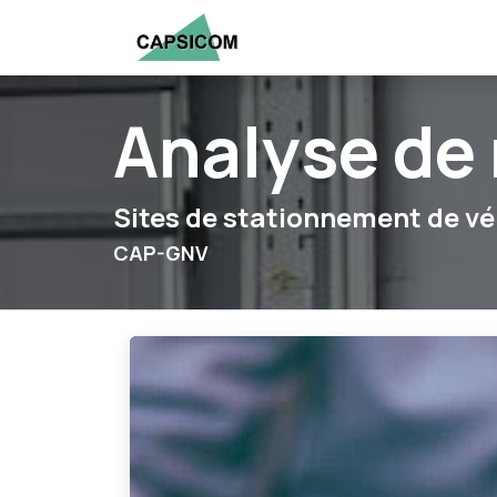
Se rendre au contenu
Accueil
Entreprise
Pre
Analyse de 
Sites de stationnement de vé
CAP-GNV