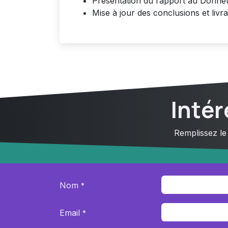
Présentation du rapport au Donne
Mise à jour des conclusions et livrai
Intér
Remplissez le
Nom
*
Email
*